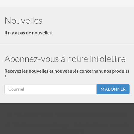
Nouvelles
Il n'y a pas de nouvelles.
Abonnez-vous à notre infolettre
Recevez les nouvelles et nouveautés concernant nos produits
!
M'ABONNER
id = "3"; $footer->type = "ul"; echo $footer->print_menu(); ?>
id = "2"; $footer_niveau_2->type = "ul"; echo $footer_niveau_2-
>print_menu(); ?>