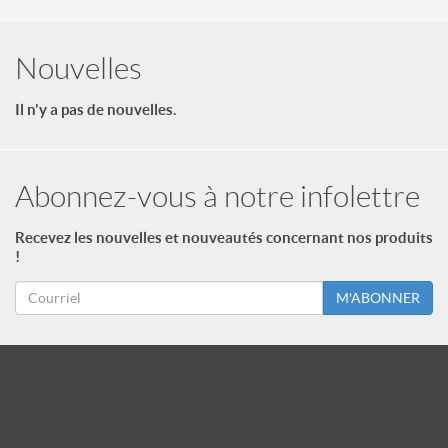
Nouvelles
Il n'y a pas de nouvelles.
Abonnez-vous à notre infolettre
Recevez les nouvelles et nouveautés concernant nos produits
!
M'ABONNER
id = "3"; $footer->type = "ul"; echo $footer->print_menu(); ?>
id = "2"; $footer_niveau_2->type = "ul"; echo $footer_niveau_2-
>print_menu(); ?>