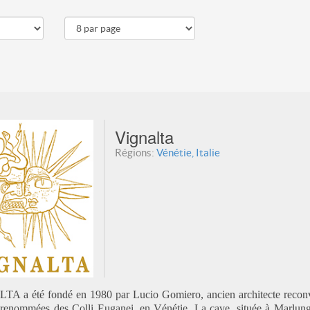
Vignalta
Régions:
Vénétie, Italie
 a été fondé en 1980 par Lucio Gomiero, ancien architecte reconvert
 renommées des Colli Euganei, en Vénétie. La cave, située à Marlungh