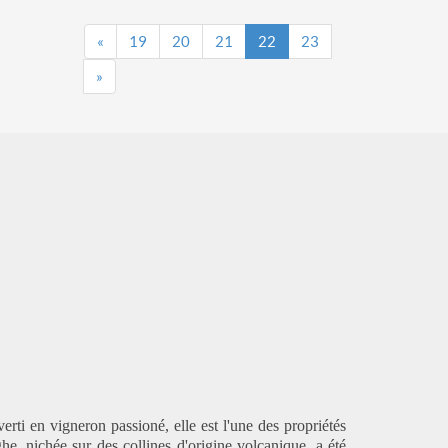
«
19
20
21
22
23
»
i en vigneron passioné, elle est l'une des propriétés
e, nichée sur des collines d'origine volcanique, a été