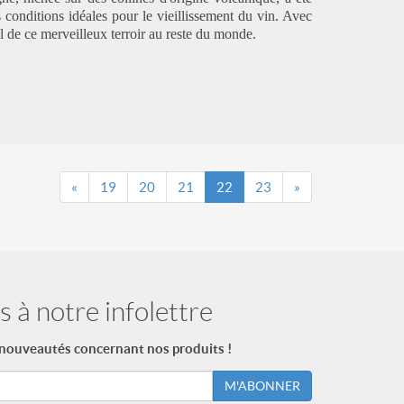
s conditions idéales pour le vieillissement du vin. Avec
iel de ce merveilleux terroir au reste du monde.
«
19
20
21
22
23
»
 à notre infolettre
 nouveautés concernant nos produits !
M'ABONNER