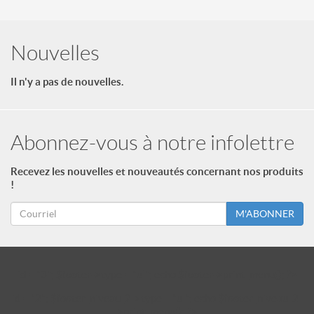
Nouvelles
Il n'y a pas de nouvelles.
Abonnez-vous à notre infolettre
Recevez les nouvelles et nouveautés concernant nos produits
!
M'ABONNER
id = "3"; $footer->type = "ul"; echo $footer->print_menu(); ?>
id = "2"; $footer_niveau_2->type = "ul"; echo $footer_niveau_2-
>print_menu(); ?>