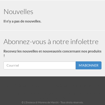
Nouvelles
Il n'y a pas de nouvelles.
Abonnez-vous à notre infolettre
Recevez les nouvelles et nouveautés concernant nos produits
!
M'ABONNER
id = "3"; $footer->type = "ul"; echo $footer->print_menu(); ?>
id = "2"; $footer_niveau_2->type = "ul"; echo $footer_niveau_2-
>print_menu(); ?>
© L'Enoteca di Moreno de Marchi - Tous droits réservés.