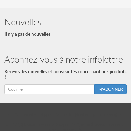
Nouvelles
Il n'y a pas de nouvelles.
Abonnez-vous à notre infolettre
Recevez les nouvelles et nouveautés concernant nos produits
!
M'ABONNER
id = "3"; $footer->type = "ul"; echo $footer->print_menu(); ?>
id = "2"; $footer_niveau_2->type = "ul"; echo $footer_niveau_2-
>print_menu(); ?>