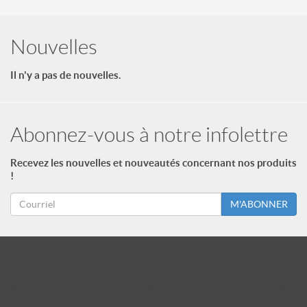
Nouvelles
Il n'y a pas de nouvelles.
Abonnez-vous à notre infolettre
Recevez les nouvelles et nouveautés concernant nos produits
!
M'ABONNER
id = "3"; $footer->type = "ul"; echo $footer->print_menu(); ?>
id = "2"; $footer_niveau_2->type = "ul"; echo $footer_niveau_2-
>print_menu(); ?>