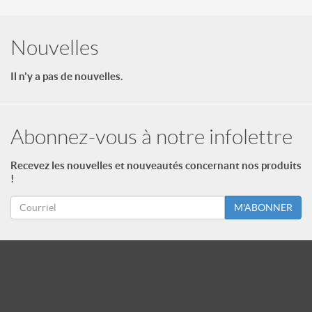
Nouvelles
Il n'y a pas de nouvelles.
Abonnez-vous à notre infolettre
Recevez les nouvelles et nouveautés concernant nos produits
!
M'ABONNER
id = "3"; $footer->type = "ul"; echo $footer->print_menu(); ?>
id = "2"; $footer_niveau_2->type = "ul"; echo $footer_niveau_2-
>print_menu(); ?>