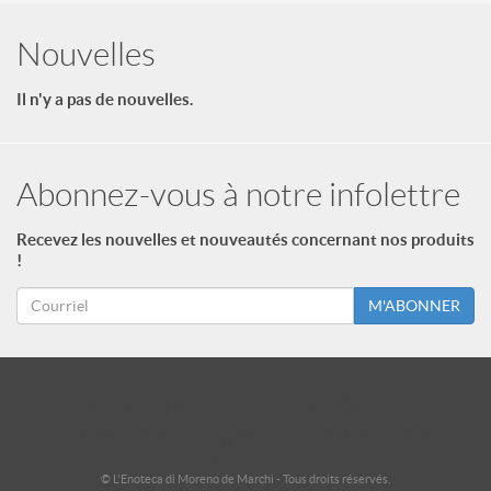
Nouvelles
Il n'y a pas de nouvelles.
Abonnez-vous à notre infolettre
Recevez les nouvelles et nouveautés concernant nos produits
!
M'ABONNER
id = "3"; $footer->type = "ul"; echo $footer->print_menu(); ?>
id = "2"; $footer_niveau_2->type = "ul"; echo $footer_niveau_2-
>print_menu(); ?>
© L'Enoteca di Moreno de Marchi - Tous droits réservés.