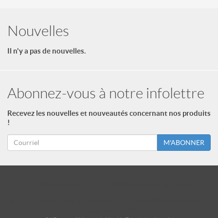
Nouvelles
Il n'y a pas de nouvelles.
Abonnez-vous à notre infolettre
Recevez les nouvelles et nouveautés concernant nos produits
!
M'ABONNER
id = "3"; $footer->type = "ul"; echo $footer->print_menu(); ?>
id = "2"; $footer_niveau_2->type = "ul"; echo $footer_niveau_2-
>print_menu(); ?>