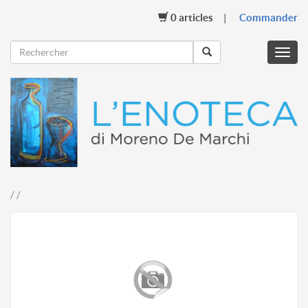
0
articles
Commander
Menu
mobil
/ /