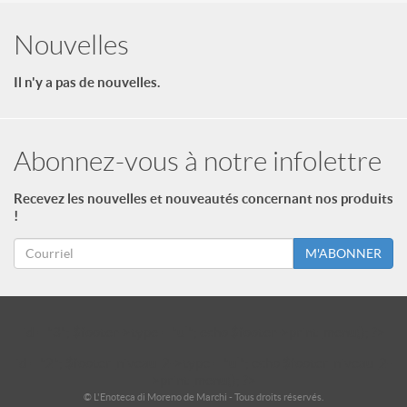
Nouvelles
Il n'y a pas de nouvelles.
Abonnez-vous à notre infolettre
Recevez les nouvelles et nouveautés concernant nos produits
!
M'ABONNER
id = "3"; $footer->type = "ul"; echo $footer->print_menu(); ?>
id = "2"; $footer_niveau_2->type = "ul"; echo $footer_niveau_2-
>print_menu(); ?>
© L'Enoteca di Moreno de Marchi - Tous droits réservés.