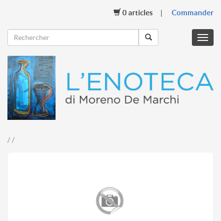
0
articles
Commander
Menu
mobil
/ /