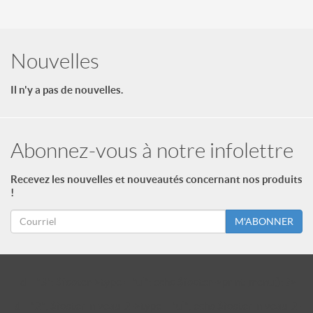
Nouvelles
Il n'y a pas de nouvelles.
Abonnez-vous à notre infolettre
Recevez les nouvelles et nouveautés concernant nos produits
!
M'ABONNER
id = "3"; $footer->type = "ul"; echo $footer->print_menu(); ?>
id = "2"; $footer_niveau_2->type = "ul"; echo $footer_niveau_2-