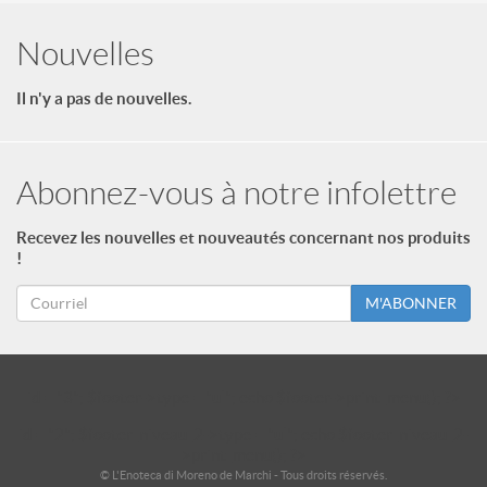
Nouvelles
Il n'y a pas de nouvelles.
Abonnez-vous à notre infolettre
Recevez les nouvelles et nouveautés concernant nos produits
!
M'ABONNER
id = "3"; $footer->type = "ul"; echo $footer->print_menu(); ?>
id = "2"; $footer_niveau_2->type = "ul"; echo $footer_niveau_2-
>print_menu(); ?>
© L'Enoteca di Moreno de Marchi - Tous droits réservés.