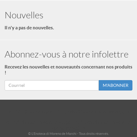
Nouvelles
Il n'y a pas de nouvelles.
Abonnez-vous à notre infolettre
Recevez les nouvelles et nouveautés concernant nos produits
!
M'ABONNER
id = "3"; $footer->type = "ul"; echo $footer->print_menu(); ?>
id = "2"; $footer_niveau_2->type = "ul"; echo $footer_niveau_2-
>print_menu(); ?>
© L'Enoteca di Moreno de Marchi - Tous droits réservés.