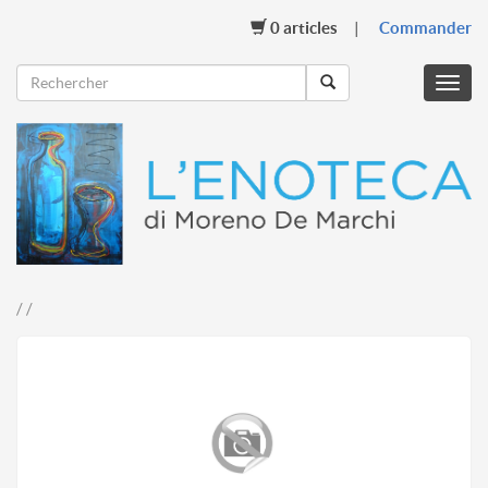
0
articles
Commander
Menu
mobil
/ /