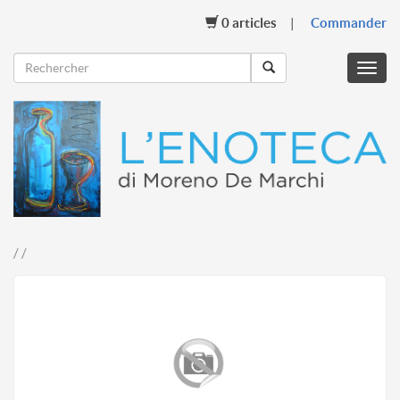
0
articles
Commander
Menu
mobil
/ /