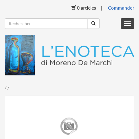
0
articles
Commander
Menu
mobil
/ /