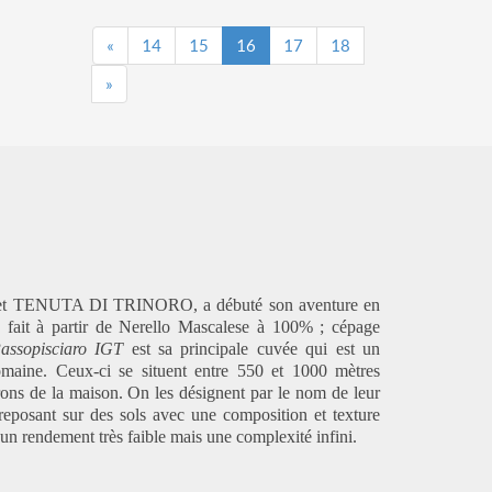
«
14
15
16
17
18
»
RO et TENUTA DI TRINORO, a débuté son aventure en
e fait à partir de Nerello Mascalese à 100% ; cépage
assopisciaro IGT
est sa principale cuvée qui est un
maine. Ceux-ci se situent entre 550 et 1000 mètres
urons de la maison. On les désignent par le nom de leur
t reposant sur des sols avec une composition et texture
un rendement très faible mais une complexité infini.