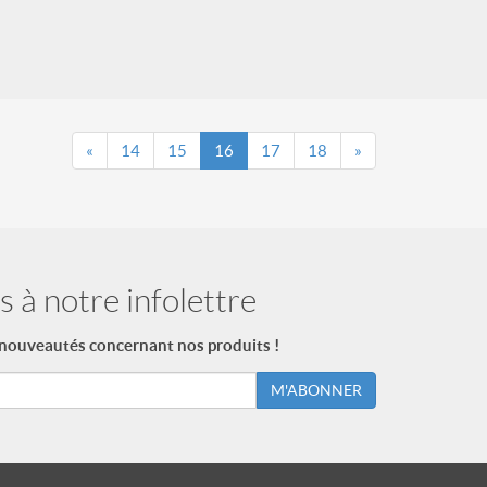
«
14
15
16
17
18
»
 à notre infolettre
 nouveautés concernant nos produits !
M'ABONNER