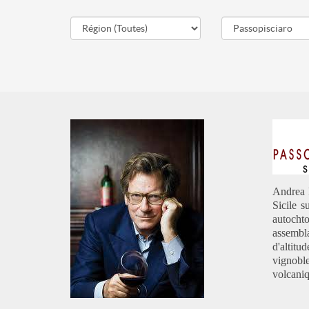
Andrea 
Sicile 
autocht
assembl
d'altitu
vignoble
volcaniq