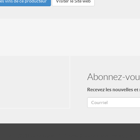
les vins de ce producteur
Visiter le Site web
Abonnez-vous
Recevez les nouvelles et
id = "3"; $footer->type = "ul"; echo $footer->print_menu(); ?>