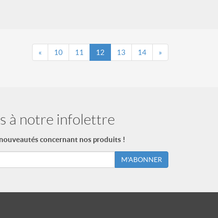
«
10
11
12
13
14
»
 à notre infolettre
 nouveautés concernant nos produits !
M'ABONNER