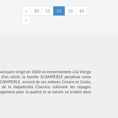
«
10
11
12
13
14
»
anctuaire érigé en 1860 en remerciement à la Vierge
us d’un siècle, la famille SCAMPERLE perpétue cette
 SCAMPERLE, assisté de ses enfants Cesare et Giulia,
de la Valpolicella Classico, cultivant les cépages
gement pour la qualité et la nature se traduit dans