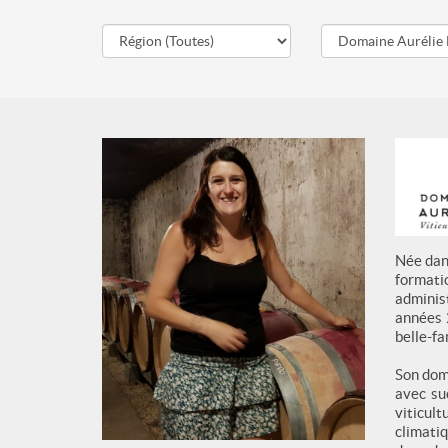
Née dan
formati
adminis
années 
belle-fa
Son doma
avec su
viticul
climatiq