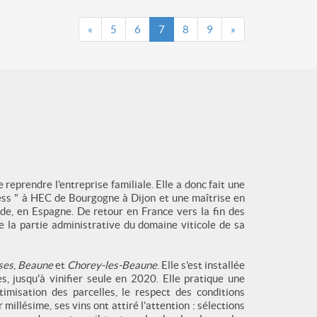
«
5
6
7
8
9
»
prendre l'entreprise familiale. Elle a donc fait une
ess " à HEC de Bourgogne à Dijon et une maîtrise en
de, en Espagne. De retour en France vers la fin des
 la partie administrative du domaine viticole de sa
ses
,
Beaune
et
Chorey-les-Beaune
. Elle s'est installée
, jusqu'à vinifier seule en 2020. Elle pratique une
ptimisation des parcelles, le respect des conditions
illésime, ses vins ont attiré l'attention : sélections