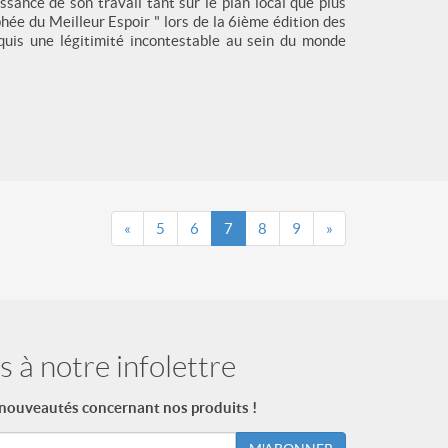
sance de son travail tant sur le plan local que plus
hée du Meilleur Espoir " lors de la 6ième édition des
cquis une légitimité incontestable au sein du monde
«
5
6
7
8
9
»
 à notre infolettre
 nouveautés concernant nos produits !