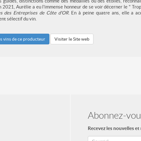
 guides, distinctions comme des médailles ou des étoiles, reconnais
n 2021, Aurélie a eu l'immense honneur de se voir décerner le " Trop
s des Entreprises de Côte d'OR
. En à peine quatre ans, elle a a
t sélectif du vin.
es vins de ce producteur
Visiter le Site web
Abonnez-vous
Recevez les nouvelles et